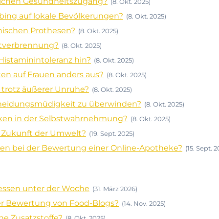
dlichen Gesundheitszugang?
(8. Okt. 2025)
ing auf lokale Bevölkerungen?
(8. Okt. 2025)
onischen Prothesen?
(8. Okt. 2025)
ettverbrennung?
(8. Okt. 2025)
istaminintoleranz hin?
(8. Okt. 2025)
ten auf Frauen anders aus?
(8. Okt. 2025)
 trotz äußerer Unruhe?
(8. Okt. 2025)
cheidungsmüdigkeit zu überwinden?
(8. Okt. 2025)
cken in der Selbstwahrnehmung?
(8. Okt. 2025)
e Zukunft der Umwelt?
(19. Sept. 2025)
en bei der Bewertung einer Online-Apotheke?
(15. Sept. 2
dessen unter der Woche
(31. März 2026)
der Bewertung von Food-Blogs?
(14. Nov. 2025)
ne Zusatzstoffe?
(8. Okt. 2025)