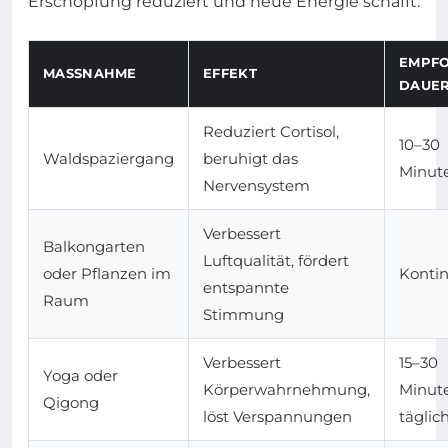
Erschöpfung reduziert und neue Energie schafft.
EMPF
MASSNAHME
EFFEKT
DAUE
Reduziert Cortisol,
10–30
Waldspaziergang
beruhigt das
Minut
Nervensystem
Verbessert
Balkongarten
Luftqualität, fördert
oder Pflanzen im
Kontin
entspannte
Raum
Stimmung
Verbessert
15–30
Yoga oder
Körperwahrnehmung,
Minut
Qigong
löst Verspannungen
täglic