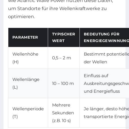
wie Atlantic Wave Power nutzen diese Daten,
um Standorte für ihre Wellenkraftwerke zu
optimieren.
TYPISCHER
BEDEUTUNG FÜR
PARAMETER
WERT
ENERGIEGEWINNUN
Wellenhöhe
Bestimmt potentiell
0,5 – 2 m
(H)
der Wellen
Einfluss auf
Wellenlänge
10 – 100 m
Ausbreitungsgeschwi
(L)
und Energiefluss
Mehrere
Wellenperiode
Je länger, desto höhe
Sekunden
(T)
transportierte Energi
(z.B. 10 s)