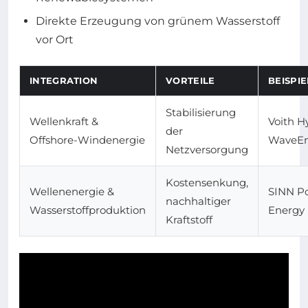
Direkte Erzeugung von grünem Wasserstoff
vor Ort
INTEGRATION
VORTEILE
BEISPI
Stabilisierung
Wellenkraft &
Voith H
der
Offshore-Windenergie
WaveEn
Netzversorgung
Kostensenkung,
Wellenenergie &
SINN P
nachhaltiger
Wasserstoffproduktion
Energy
Kraftstoff