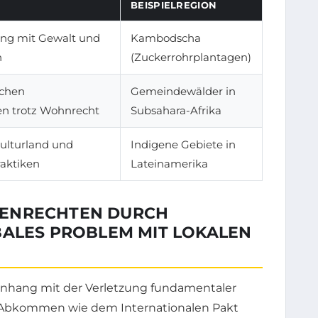
BEISPIELREGION
ng mit Gewalt und
Kambodscha
n
(Zuckerrohrplantagen)
ichen
Gemeindewälder in
n trotz Wohnrecht
Subsahara-Afrika
ulturland und
Indigene Gebiete in
raktiken
Lateinamerika
HENRECHTEN DURCH
BALES PROBLEM MIT LOKALEN
hang mit der Verletzung fundamentaler
en Abkommen wie dem Internationalen Pakt