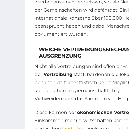
werden auseinandergerissen, soziale Netz
der Gemeinschaften wird gefährdet. Ein 
internationale Konzerne über 100.000 H
beansprucht haben und dabei Menschrech
dokumentiert wurden.
WEICHE VERTREIBUNGSMECHA
AUSGRENZUNG
Nicht alle Vertreibungen sind offen phys
der
Vertreibung
statt, bei denen die lok
behalten darf, aber faktisch keine Möglic
können ehemals gemeinschaftlich genutz
Viehweiden oder das Sammeln von Heilp
Diese Formen der
ökonomischen Vertr
Einkommen mehr erwirtschaften können u
klassischen
ländlichen
Einkommen aus Lan