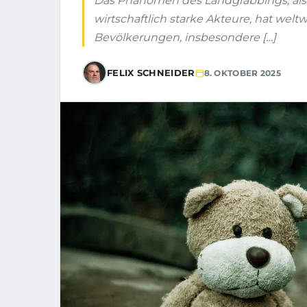
Das Phänomen des Landgrabbings, als
wirtschaftlich starke Akteure, hat wel
Bevölkerungen, insbesondere […]
FELIX SCHNEIDER
8. OKTOBER 2025