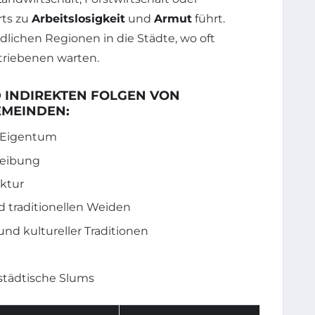
rts zu
Arbeitslosigkeit
und
Armut
führt.
ndlichen Regionen in die Städte, wo oft
triebenen warten.
D INDIREKTEN FOLGEN VON
EMEINDEN:
d Eigentum
reibung
uktur
d traditionellen Weiden
d kultureller Traditionen
 städtische Slums