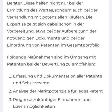
Berater. Diese helfen nicht nur bei der
Ermittlung des Wertes, sondern auch bei der
Verhandlung mit potenziellen Käufern. Die
Expertise zeigt sich dabei schon in der
Vorbereitung, etwa bei der Aufbereitung der
notwendigen Dokumente und bei der
Einordnung von Patenten im Gesamtportfolio.
Folgende Maßnahmen sind im Umgang mit
Patenten bei der Bewertung zu empfehlen:
Erfassung und Dokumentation aller Patente
und Schutzrechte
Analyse der Marktpotenziale für jedes Patent
Prognose zukünftiger Einnahmen und
Lizenzmöglichkeiten