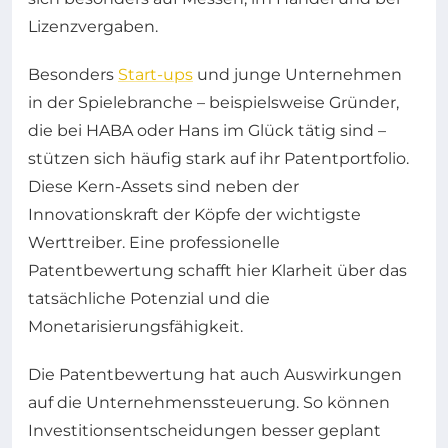
Lizenzvergaben.
Besonders
Start-ups
und junge Unternehmen
in der Spielebranche – beispielsweise Gründer,
die bei HABA oder Hans im Glück tätig sind –
stützen sich häufig stark auf ihr Patentportfolio.
Diese Kern-Assets sind neben der
Innovationskraft der Köpfe der wichtigste
Werttreiber. Eine professionelle
Patentbewertung schafft hier Klarheit über das
tatsächliche Potenzial und die
Monetarisierungsfähigkeit.
Die Patentbewertung hat auch Auswirkungen
auf die Unternehmenssteuerung. So können
Investitionsentscheidungen besser geplant