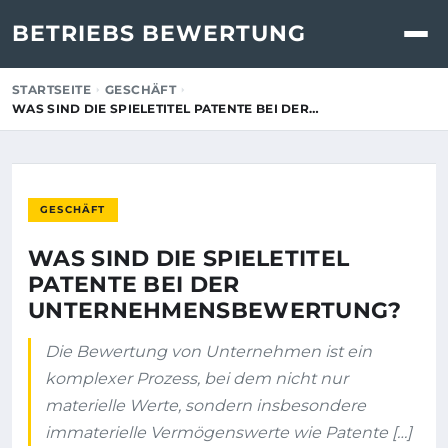
BETRIEBS BEWERTUNG
STARTSEITE
GESCHÄFT
WAS SIND DIE SPIELETITEL PATENTE BEI DER…
GESCHÄFT
WAS SIND DIE SPIELETITEL
PATENTE BEI DER
UNTERNEHMENSBEWERTUNG?
Die Bewertung von Unternehmen ist ein
komplexer Prozess, bei dem nicht nur
materielle Werte, sondern insbesondere
immaterielle Vermögenswerte wie Patente […]