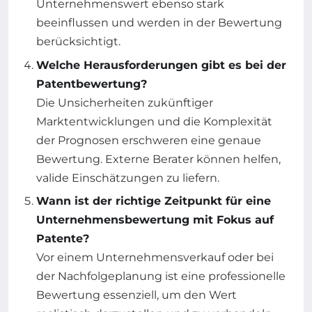
Unternehmenswert ebenso stark
beeinflussen und werden in der Bewertung
berücksichtigt.
Welche Herausforderungen gibt es bei der
Patentbewertung?
Die Unsicherheiten zukünftiger
Marktentwicklungen und die Komplexität
der Prognosen erschweren eine genaue
Bewertung. Externe Berater können helfen,
valide Einschätzungen zu liefern.
Wann ist der richtige Zeitpunkt für eine
Unternehmensbewertung mit Fokus auf
Patente?
Vor einem Unternehmensverkauf oder bei
der Nachfolgeplanung ist eine professionelle
Bewertung essenziell, um den Wert