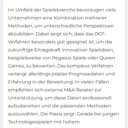
Im Umfeld der Spielebranche bevorzugen viele
Unternehmen eine Kombination mehrerer
Methoden, um unterschiedliche Perspektiven
abzubilden. Dabei zeigt sich, dass das DCF-
Verfahren besonders gut geeignet ist, um die
zukünftige Ertragskraft innovativer Spielideen,
beispielsweise von Pegasus Spiele oder Queen
Games, zu bewerten. Das komplexe Verfahren
verlangt allerdings präzise Prognosedaten und
Erfahrung in der Bewertung. In vielen Fällen
empfehlen sich externe M&A-Berater zur
Unterstützung, um diese Daten professionell
aufzubereiten und die passenden Methoden
auszuwählen. Die Praxis zeigt: Gerade bei jungen
Technologiespielen mit hohem