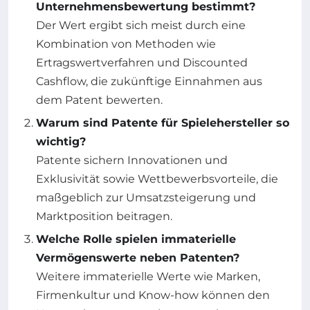
Unternehmensbewertung bestimmt?
Der Wert ergibt sich meist durch eine
Kombination von Methoden wie
Ertragswertverfahren und Discounted
Cashflow, die zukünftige Einnahmen aus
dem Patent bewerten.
Warum sind Patente für Spielehersteller so
wichtig?
Patente sichern Innovationen und
Exklusivität sowie Wettbewerbsvorteile, die
maßgeblich zur Umsatzsteigerung und
Marktposition beitragen.
Welche Rolle spielen immaterielle
Vermögenswerte neben Patenten?
Weitere immaterielle Werte wie Marken,
Firmenkultur und Know-how können den