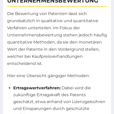
UNTERNEHMENSBEWERTUNG
Die Bewertung von Patenten lässt sich
grundsätzlich in qualitative und quantitative
Verfahren unterteilen. Im Fokus der
Unternehmensbewertung stehen jedoch häufig
quantitative Methoden, da sie den monetären
Wert der Patente in den Vordergrund stellen,
welcher bei Kaufpreisverhandlungen
entscheidend ist.
Hier eine Übersicht gängiger Methoden:
Ertragswertverfahren:
Dabei wird die
zukünftige Ertragskraft des Patents
geschätzt, etwa anhand von Lizenzgebühren
und Einsparungen durch geschützte