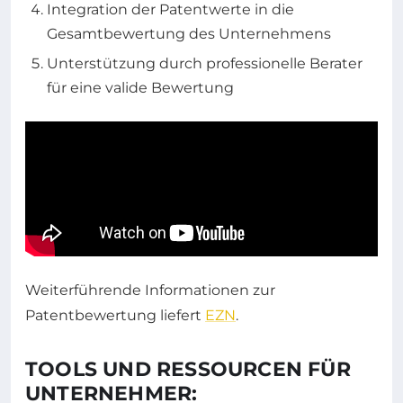
Integration der Patentwerte in die
Gesamtbewertung des Unternehmens
Unterstützung durch professionelle Berater
für eine valide Bewertung
Weiterführende Informationen zur
Patentbewertung liefert
EZN
.
TOOLS UND RESSOURCEN FÜR
UNTERNEHMER: