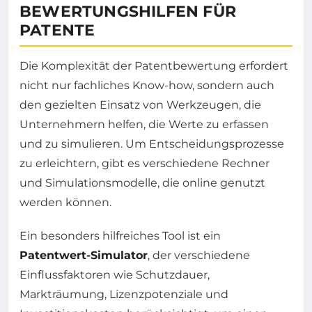
BEWERTUNGSHILFEN FÜR
PATENTE
Die Komplexität der Patentbewertung erfordert
nicht nur fachliches Know-how, sondern auch
den gezielten Einsatz von Werkzeugen, die
Unternehmern helfen, die Werte zu erfassen
und zu simulieren. Um Entscheidungsprozesse
zu erleichtern, gibt es verschiedene Rechner
und Simulationsmodelle, die online genutzt
werden können.
Ein besonders hilfreiches Tool ist ein
Patentwert-Simulator
, der verschiedene
Einflussfaktoren wie Schutzdauer,
Markträumung, Lizenzpotenziale und