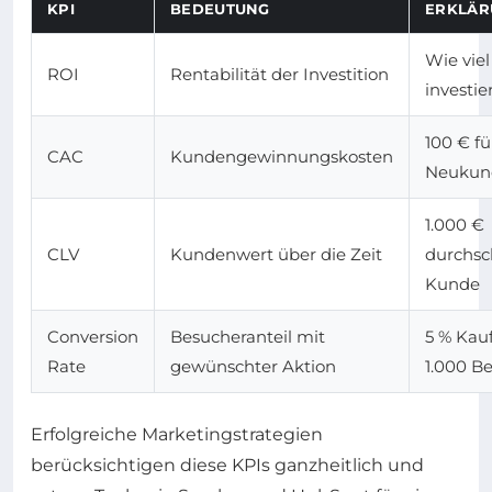
KPI
BEDEUTUNG
ERKLÄR
Wie vie
ROI
Rentabilität der Investition
investi
100 € fü
CAC
Kundengewinnungskosten
Neukun
1.000 €
CLV
Kundenwert über die Zeit
durchsch
Kunde
Conversion
Besucheranteil mit
5 % Kau
Rate
gewünschter Aktion
1.000 B
Erfolgreiche Marketingstrategien
berücksichtigen diese KPIs ganzheitlich und