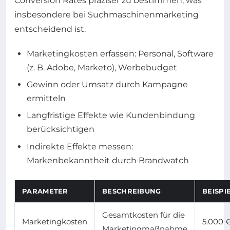
Conversion Rates präziser zu bestimmen, was
insbesondere bei Suchmaschinenmarketing
entscheidend ist.
Marketingkosten erfassen: Personal, Software
(z. B. Adobe, Marketo), Werbebudget
Gewinn oder Umsatz durch Kampagne
ermitteln
Langfristige Effekte wie Kundenbindung
berücksichtigen
Indirekte Effekte messen:
Markenbekanntheit durch Brandwatch
PARAMETER
BESCHREIBUNG
BEISPI
Gesamtkosten für die
Marketingkosten
5.000 
Marketingmaßnahme