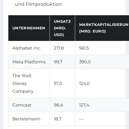
und Filmproduktion
UMSATZ
MARKTKAPITALISIERUN
UNTERNEHMEN
(MRD.
(MRD. EURO)
USD)
Alphabet Inc.
217,8
561,5
Meta Platforms
99,7
390,0
The Walt
Disney
57,0
124,0
Company
Comcast
98,4
127,4
Bertelsmann
18,7
—