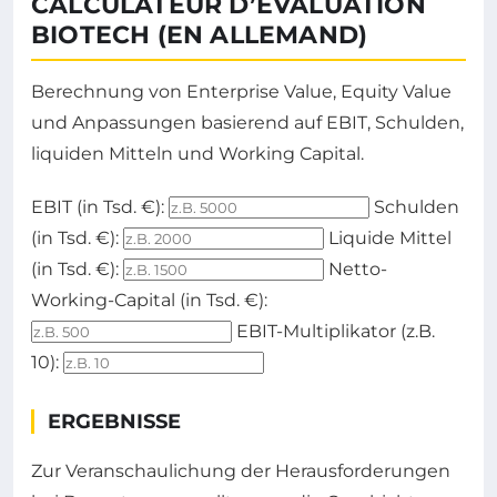
CALCULATEUR D’ÉVALUATION
BIOTECH (EN ALLEMAND)
Berechnung von Enterprise Value, Equity Value
und Anpassungen basierend auf EBIT, Schulden,
liquiden Mitteln und Working Capital.
Formulaire pour saisir les valeurs financières afin de
EBIT (in Tsd. €):
Schulden
(in Tsd. €):
Liquide Mittel
(in Tsd. €):
Netto-
Working-Capital (in Tsd. €):
EBIT-Multiplikator (z.B.
10):
ERGEBNISSE
Zur Veranschaulichung der Herausforderungen