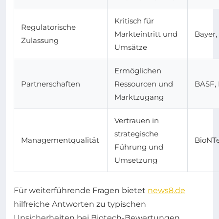
Kritisch für
Regulatorische
Markteintritt und
Bayer
Zulassung
Umsätze
Ermöglichen
Partnerschaften
Ressourcen und
BASF, 
Marktzugang
Vertrauen in
strategische
Managementqualität
BioNTe
Führung und
Umsetzung
Für weiterführende Fragen bietet
news8.de
hilfreiche Antworten zu typischen
Unsicherheiten bei Biotech-Bewertungen.