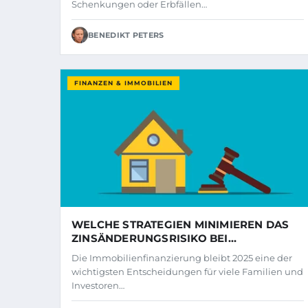
Schenkungen oder Erbfällen…
BENEDIKT PETERS
FINANZEN & IMMOBILIEN
WELCHE STRATEGIEN MINIMIEREN DAS
ZINSÄNDERUNGSRISIKO BEI
IMMOBILIENKREDITEN?
Die Immobilienfinanzierung bleibt 2025 eine der
wichtigsten Entscheidungen für viele Familien und
Investoren…