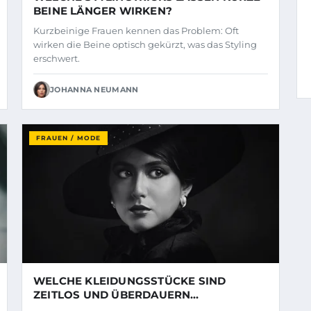
BEINE LÄNGER WIRKEN?
Kurzbeinige Frauen kennen das Problem: Oft
wirken die Beine optisch gekürzt, was das Styling
erschwert.
JOHANNA NEUMANN
FRAUEN / MODE
WELCHE KLEIDUNGSSTÜCKE SIND
ZEITLOS UND ÜBERDAUERN
MODETRENDS?