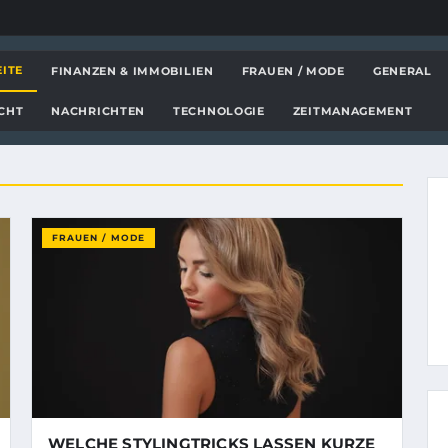
chten, Tipps und Einblicke
EITE
FINANZEN & IMMOBILIEN
FRAUEN / MODE
GENERAL
CHT
NACHRICHTEN
TECHNOLOGIE
ZEITMANAGEMENT
FRAUEN / MODE
WELCHE STYLINGTRICKS LASSEN KURZE