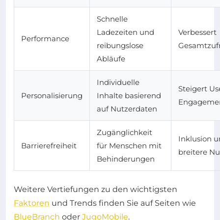
Schnelle
Ladezeiten und
Verbessert
Performance
reibungslose
Gesamtzufr
Abläufe
Individuelle
Steigert Us
Personalisierung
Inhalte basierend
Engageme
auf Nutzerdaten
Zugänglichkeit
Inklusion 
Barrierefreiheit
für Menschen mit
breitere Nu
Behinderungen
Weitere Vertiefungen zu den wichtigsten
Faktoren
und Trends finden Sie auf Seiten wie
BlueBranch
oder
JugoMobile
.