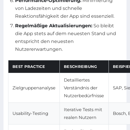
Performance-Optimierung:
Minimierung
von Ladezeiten und schnelle
Reaktionsfähigkeit der App sind essenziell.
Regelmäßige Aktualisierungen:
So bleibt
die App stets auf dem neuesten Stand und
entspricht den neuesten
Nutzererwartungen.
BEST PRACTICE
BESCHREIBUNG
BEISPI
Detailliertes
Zielgruppenanalyse
Verständnis der
SAP, S
Nutzerbedürfnisse
Iterative Tests mit
Usability-Testing
Bosch,
realen Nutzern