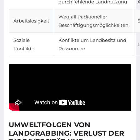
durch fehlende Landnutzung
A
Wegfall traditioneller
Arbeitslosigkeit
Beschäftigungsmöglichkeiten
Soziale
Konflikte um Landbesitz und
Konflikte
Ressourcen
UMWELTFOLGEN VON
LANDGRABBING: VERLUST DER