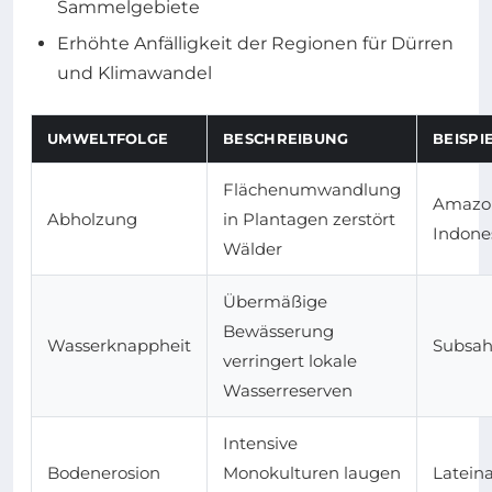
Sammelgebiete
Erhöhte Anfälligkeit der Regionen für Dürren
und Klimawandel
UMWELTFOLGE
BESCHREIBUNG
BEISPI
Flächenumwandlung
Amazon
Abholzung
in Plantagen zerstört
Indone
Wälder
Übermäßige
Bewässerung
Wasserknappheit
Subsah
verringert lokale
Wasserreserven
Intensive
Bodenerosion
Monokulturen laugen
Latein