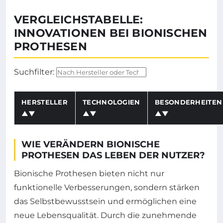
VERGLEICHSTABELLE:
INNOVATIONEN BEI BIONISCHEN
PROTHESEN
Suchfilter:
HERSTELLER
TECHNOLOGIEN
BESONDERHEITEN
▲▼
▲▼
▲▼
Geben Sie Text ein, um die Tabelle nach
Hersteller
od
WIE VERÄNDERN BIONISCHE
PROTHESEN DAS LEBEN DER NUTZER?
Bionische Prothesen bieten nicht nur
funktionelle Verbesserungen, sondern stärken
das Selbstbewusstsein und ermöglichen eine
neue Lebensqualität. Durch die zunehmende