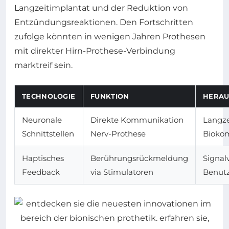
Langzeitimplantat und der Reduktion von
Entzündungsreaktionen. Den Fortschritten
zufolge könnten in wenigen Jahren Prothesen
mit direkter Hirn-Prothese-Verbindung
marktreif sein.
TECHNOLOGIE
FUNKTION
HERAU
Neuronale
Direkte Kommunikation
Langze
Schnittstellen
Nerv-Prothese
Biokom
Haptisches
Berührungsrückmeldung
Signal
Feedback
via Stimulatoren
Benut